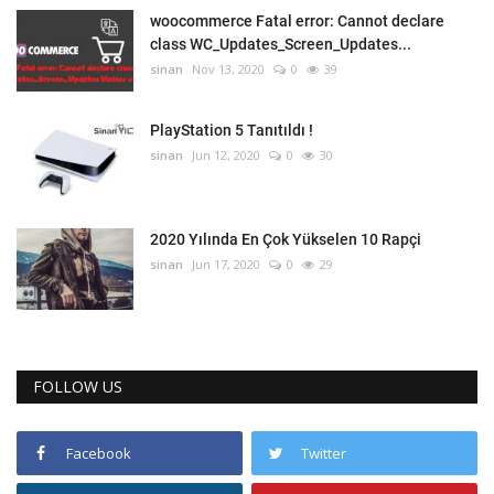
woocommerce Fatal error: Cannot declare
class WC_Updates_Screen_Updates...
sinan
Nov 13, 2020
0
39
PlayStation 5 Tanıtıldı !
sinan
Jun 12, 2020
0
30
2020 Yılında En Çok Yükselen 10 Rapçi
sinan
Jun 17, 2020
0
29
FOLLOW US
Facebook
Twitter