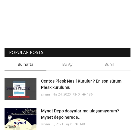
POPULAR POSTS
Bu hafta
Bu Ay
Bu Yıl
Centos Plesk Nasıl Kurulur ? En son sürüm
Plesk kurulumu
sinan
Nis 24, 2020
0
186
Mynet Depo dosyalarıma ulaşamıyorum?
Mynet depo nerede...
sinan
6, 2021
0
148