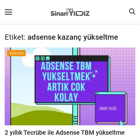
Etiket:
adsense kazanç yükseltme
Ana Sayfa
İnternet
Listeler
iletişim
Terms & Conditions
Reklam
Oyun
Güncel
İnternet
2 yıllık Tecrübe ile Adsense TBM yükseltme