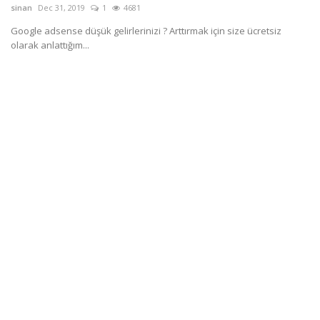
Programlar
sinan
Dec 31, 2019
1
4681
Sinema
Google adsense düşük gelirlerinizi ? Arttırmak için size ücretsiz
olarak anlattığım...
Youtube
Ben Kimim ?
Oturum aç
Register