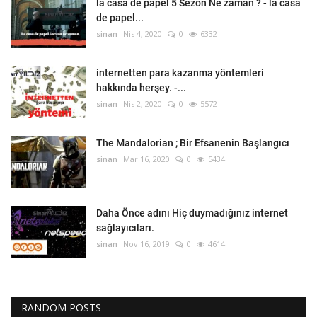
la casa de papel 5 Sezon Ne zaman ? - la casa
de papel...
sinan
Nis 4, 2020
0
6332
internetten para kazanma yöntemleri
hakkında herşey. -...
sinan
Nis 2, 2020
0
5572
The Mandalorian ; Bir Efsanenin Başlangıcı
sinan
Mar 16, 2020
0
5434
Daha Önce adını Hiç duymadığınız internet
sağlayıcıları.
sinan
Nov 16, 2019
0
4614
RANDOM POSTS