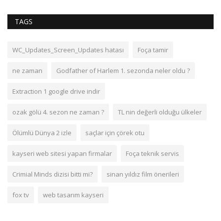
TAGS
WC_Updates_Screen_Updates hatası
Foça tamir
ne zaman
Godfather of Harlem 1. sezonda neler oldu ?
Extraction 1 google drive indir
ozak gölü 4. sezon ne zaman ?
TL nin değerli olduğu ülkeler
Ölümlü Dünya 2 izle
saçlar için çörek otu
kayseri web sitesi yapan firmalar
Foça teknik servis
Crimial Minds dizisi bitti mi?
sinan yıldız film önerileri
fox tv
web tasarım kayseri