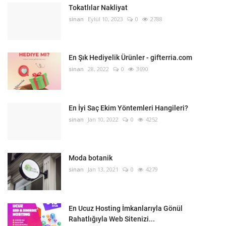
Tokatlılar Nakliyat
sinan
Eylül 10, 2023
0
2788
En Şık Hediyelik Ürünler - gifterria.com
sinan
28, 2022
0
3690
En İyi Saç Ekim Yöntemleri Hangileri?
sinan
Jan 10, 2022
0
4252
Moda botanik
sinan
Jan 13, 2021
0
4279
En Ucuz Hosting İmkanlarıyla Gönül
Rahatlığıyla Web Sitenizi...