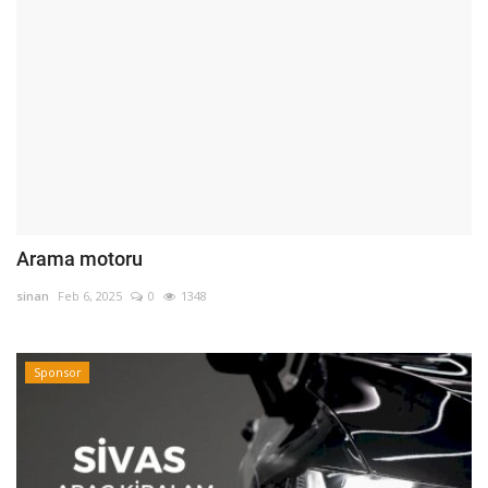
Arama motoru
sinan
Feb 6, 2025
0
1348
Sponsor