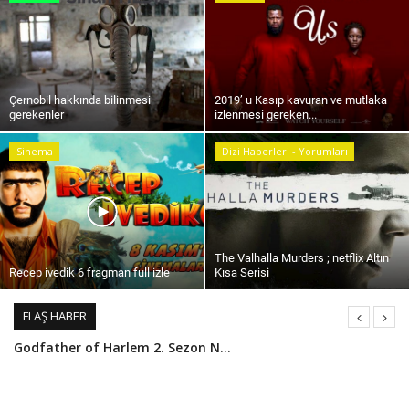
Programlar
Sinema
Youtube
Ben Kimim ?
Çernobil hakkında bilinmesi
2019’ u Kasıp kavuran ve mutlaka
gerekenler
izlenmesi gereken...
Oturum aç
Sinema
Dizi Haberleri - Yorumları
Register
The Valhalla Murders ; netflix Altın
Recep ivedik 6 fragman full izle
Kısa Serisi
FLAŞ HABER
Godfather of Harlem 2. Sezon Ne zaman yayınlanacak ? 1. Sezonda neler oldu ?
The Mandalorian 2. Sezon ne zaman? The Mandalorian 2. Sezon Yayın Tarihi Belli Oldu mu?
la casa de papel 5 Sezon Ne zaman ? - la casa de papel 4. sezonda neler oldu ? Aradığınız herşey tek başlık altında