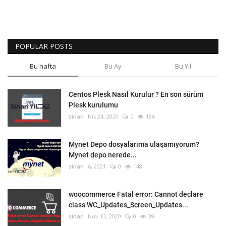
POPULAR POSTS
Bu hafta
Bu Ay
Bu Yıl
Centos Plesk Nasıl Kurulur ? En son sürüm
Plesk kurulumu
sinan
Nis 24, 2020
0
186
Mynet Depo dosyalarıma ulaşamıyorum?
Mynet depo nerede...
sinan
6, 2021
0
148
woocommerce Fatal error: Cannot declare
class WC_Updates_Screen_Updates...
sinan
Nov 13, 2020
0
39