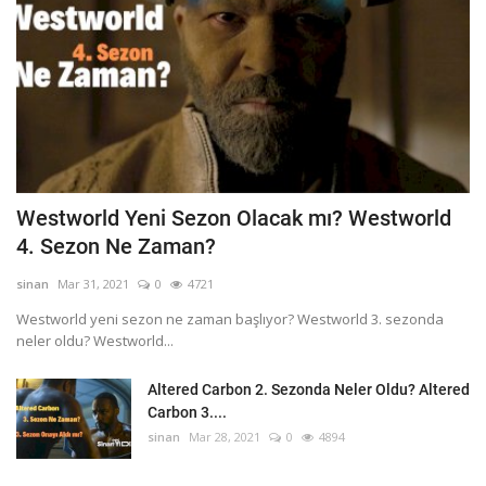
Westworld Yeni Sezon Olacak mı? Westworld
4. Sezon Ne Zaman?
sinan
Mar 31, 2021
0
4721
Westworld yeni sezon ne zaman başlıyor? Westworld 3. sezonda
neler oldu? Westworld...
Altered Carbon 2. Sezonda Neler Oldu? Altered
Carbon 3....
sinan
Mar 28, 2021
0
4894