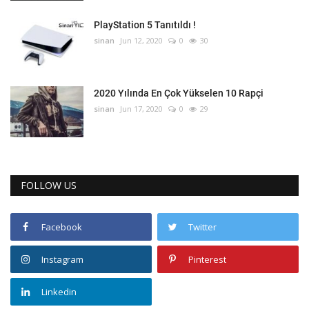
PlayStation 5 Tanıtıldı !
sinan
Jun 12, 2020
0
30
2020 Yılında En Çok Yükselen 10 Rapçi
sinan
Jun 17, 2020
0
29
FOLLOW US
Facebook
Twitter
Instagram
Pinterest
Linkedin