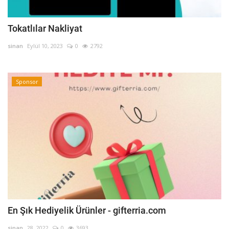
Tokatlılar Nakliyat
sinan
Eylül 10, 2023
0
2792
Sponsor
En Şık Hediyelik Ürünler - gifterria.com
sinan
28, 2022
0
3693