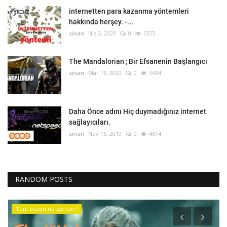
internetten para kazanma yöntemleri
hakkında herşey. -...
sinan
Nis 2, 2020
0
5572
The Mandalorian ; Bir Efsanenin Başlangıcı
sinan
Mar 16, 2020
0
5434
Daha Önce adını Hiç duymadığınız internet
sağlayıcıları.
sinan
Nov 16, 2019
0
4614
RANDOM POSTS
Teknoloji