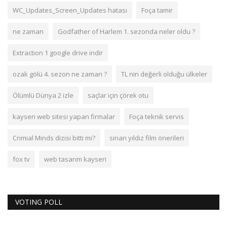
WC_Updates_Screen_Updates hatası
Foça tamir
ne zaman
Godfather of Harlem 1. sezonda neler oldu ?
Extraction 1 google drive indir
ozak gölü 4. sezon ne zaman ?
TL nin değerli olduğu ülkeler
Ölümlü Dünya 2 izle
saçlar için çörek otu
kayseri web sitesi yapan firmalar
Foça teknik servis
Crimial Minds dizisi bitti mi?
sinan yıldız film önerileri
fox tv
web tasarım kayseri
VOTING POLL