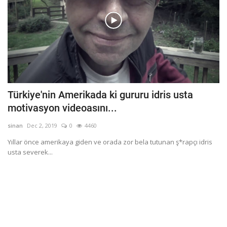
Türkiye'nin Amerikada ki gururu idris usta
motivasyon videoasını...
sinan
Dec 2, 2019
0
4460
Yıllar önce amerikaya giden ve orada zor bela tutunan ş*rapçı idris
usta severek...