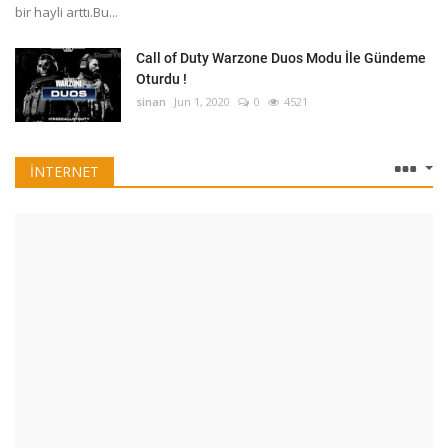
bir hayli arttı.Bu...
Call of Duty Warzone Duos Modu İle Gündeme
Oturdu !
sinan
Jun 1, 2020
0
4521
İNTERNET