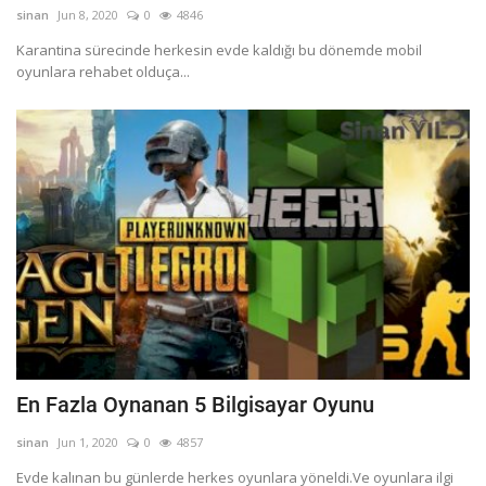
sinan
Jun 8, 2020
0
4846
Karantina sürecinde herkesin evde kaldığı bu dönemde mobil
oyunlara rehabet olduça...
En Fazla Oynanan 5 Bilgisayar Oyunu
sinan
Jun 1, 2020
0
4857
Evde kalınan bu günlerde herkes oyunlara yöneldi.Ve oyunlara ilgi