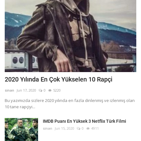
2020 Yılında En Çok Yükselen 10 Rapçi
sinan
Jun 17, 2020
0
5220
Bu yazımızda sizlere 2020 yılında en fazla dinlenmiş ve izlenmiş olan
10 tane rapçiyi...
IMDB Puanı En Yüksek 3 Netflix Türk Filmi
sinan
Jun 15, 2020
0
4911