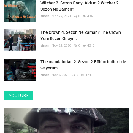
Witcher 2. Sezon Onayı Aldı mı? Witcher 2.
Sezon Ne Zaman?
sinan
Mar 24, 2021
0
4940
The Crown 4. Sezon Ne Zaman? The Crown
Yeni Sezon Onayı...
sinan
Nov 22, 2020
0
4547
The mandalorian 2. Sezon 2.Bölüm indir / izle
ve yorum
sinan
Nov 6, 2020
0
17491
YOUTUBE