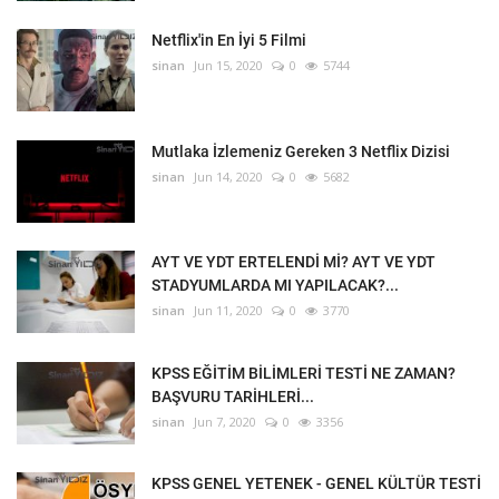
Netflix'in En İyi 5 Filmi
sinan
Jun 15, 2020
0
5744
Mutlaka İzlemeniz Gereken 3 Netflix Dizisi
sinan
Jun 14, 2020
0
5682
AYT VE YDT ERTELENDİ Mİ? AYT VE YDT
STADYUMLARDA MI YAPILACAK?...
sinan
Jun 11, 2020
0
3770
KPSS EĞİTİM BİLİMLERİ TESTİ NE ZAMAN?
BAŞVURU TARİHLERİ...
sinan
Jun 7, 2020
0
3356
KPSS GENEL YETENEK - GENEL KÜLTÜR TESTİ