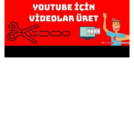
Programlar
Sinema
Youtube
Ben Kimim ?
Oturum aç
Register