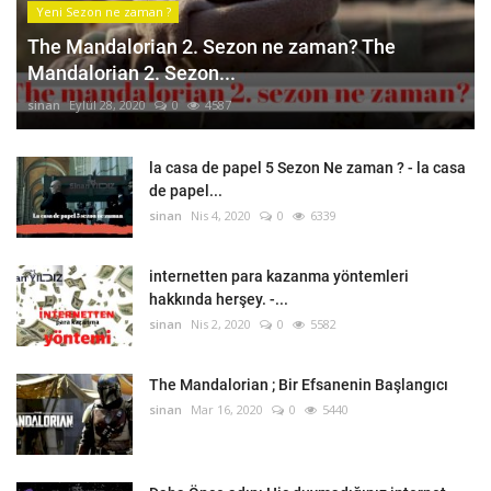
Yeni Sezon ne zaman ?
The Mandalorian 2. Sezon ne zaman? The
Mandalorian 2. Sezon...
sinan
Eylül 28, 2020
0
4587
la casa de papel 5 Sezon Ne zaman ? - la casa
de papel...
sinan
Nis 4, 2020
0
6339
internetten para kazanma yöntemleri
hakkında herşey. -...
sinan
Nis 2, 2020
0
5582
The Mandalorian ; Bir Efsanenin Başlangıcı
sinan
Mar 16, 2020
0
5440