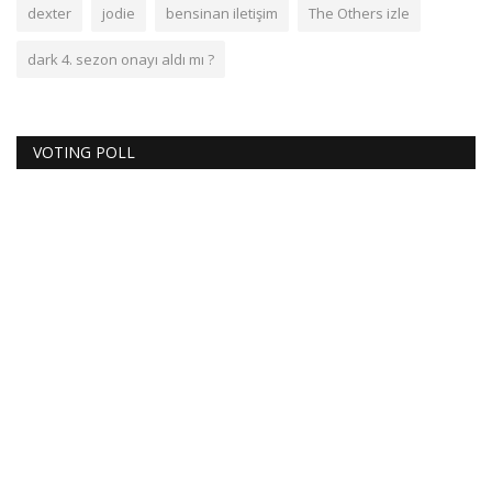
dexter
jodie
bensinan iletişim
The Others izle
dark 4. sezon onayı aldı mı ?
VOTING POLL