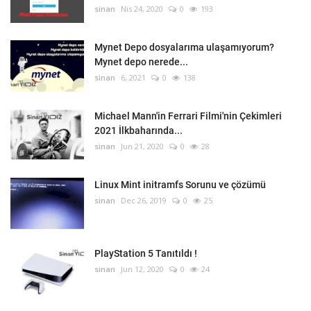
sinan
Nis 24, 2020
0
193
Mynet Depo dosyalarıma ulaşamıyorum?
Mynet depo nerede...
sinan
6, 2021
0
138
Michael Mann'in Ferrari Filmi'nin Çekimleri
2021 İlkbaharında...
sinan
Jun 21, 2020
0
28
Linux Mint initramfs Sorunu ve çözümü
sinan
Dec 26, 2019
0
25
PlayStation 5 Tanıtıldı !
sinan
Jun 12, 2020
0
24