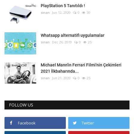
PlayStation 5 Tanıtıldı !
sinan
Jun 12, 2020
0
30
Whatsapp alternatifi uygulamalar
sinan
Dec 26, 2019
0
25
Michael Mann'in Ferrari Filmi'nin Çekimleri
2021 İlkbaharında...
sinan
Jun 21, 2020
0
25
FOLLOW US
Facebook
Twitter