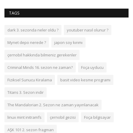
TAGS
dark 3. sezonda neler oldu ?
youtuber nasıl olunur ?
Mynet depo nerede ?
japon soy kırımı
çernobil hakkında bilmeniz gerekenler
Criminal Minds 16. sezon ne zaman?
Foça uyducu
Fiziksel Sunucu Kiralama
basit video kesme programı
Titans 3. Sezon indir
The Mandalorian 2. Sezon ne zaman yayınlanacak
linux mint initramfs
çernobil gezisi
Foça bilgisayar
AŞK 101 2. sezon fragman