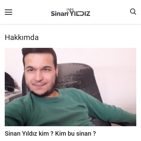
Hakkımda
Ana Sayfa
Listeler
iletişim
Terms & Conditions
Reklam
Oyun
Güncel
İnternet
Sinan Yıldız kim ? Kim bu sinan ?