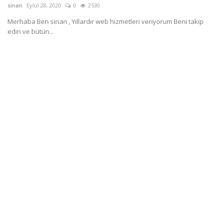
Programlar
sinan
Eylül 28, 2020
0
2530
Sinema
Merhaba Ben sinan , Yıllardır web hizmetleri veriyorum Beni takip
edin ve bütün...
Youtube
Ben Kimim ?
Oturum aç
Register