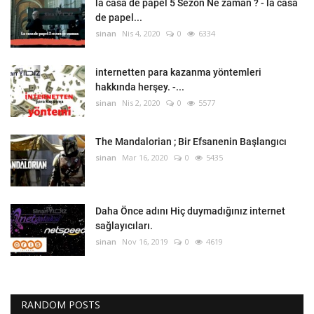
la casa de papel 5 Sezon Ne zaman ? - la casa
de papel...
sinan
Nis 4, 2020
0
6334
internetten para kazanma yöntemleri
hakkında herşey. -...
sinan
Nis 2, 2020
0
5577
The Mandalorian ; Bir Efsanenin Başlangıcı
sinan
Mar 16, 2020
0
5435
Daha Önce adını Hiç duymadığınız internet
sağlayıcıları.
sinan
Nov 16, 2019
0
4619
RANDOM POSTS