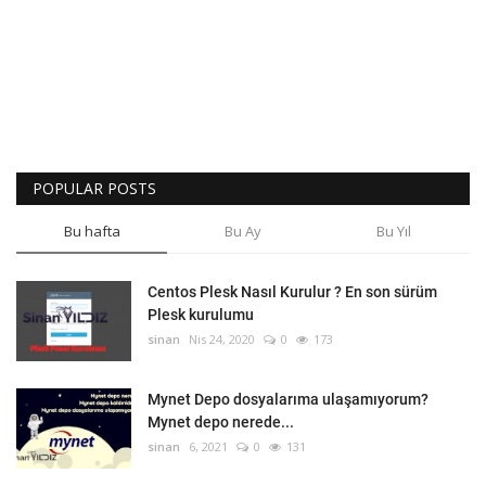
POPULAR POSTS
Bu hafta
Bu Ay
Bu Yıl
Centos Plesk Nasıl Kurulur ? En son sürüm
Plesk kurulumu
sinan
Nis 24, 2020
0
173
Mynet Depo dosyalarıma ulaşamıyorum?
Mynet depo nerede...
sinan
6, 2021
0
131