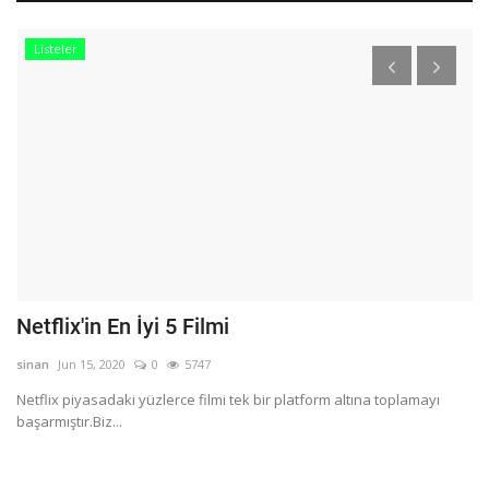
Listeler
Netflix'in En İyi 5 Filmi
0
ç
sinan
Jun 15, 2020
0
5747
si
ts
Netflix piyasadaki yüzlerce filmi tek bir platform altına toplamayı
başarmıştır.Biz...
05
uy