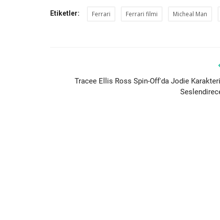
Etiketler:
Ferrari
Ferrari filmi
Micheal Man
Tracee Ellis Ross Spin-Off'da Jodie Karakteri
Seslendirec
neler oldu?
Call of Duty Warzone Duos Modu
cak...
Gündeme Oturdu !
sinan
Jun 1, 2020
0
4521
Yaptığı yenilikler ile süreklü gündemde olan call
warzone duos modu ile...