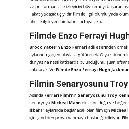
ve performansı ile izleyiciyi büyülemeyi başaran u
Fakat yaklaşık üç yıldır film ile ilgili olumlu yada o
film ile ilgili yeni bir haber ortaya çıktı.
Filmde Enzo Ferrayi Hug
Brock Yates
'in
Enzo Ferrari
adlı eserinden örnek a
aylarında geçen olaylara götürecek. O yaz döneml
dünyasına nasıl katkılarda bulunduğunu, şuan efsa
anlatacak. Ve
Filmde Enzo Ferrayi Hugh Jackman
Filmin Senaryosunu Troy
Aslında
Ferrari Filmi'
nin
Senaryosunu Troy Kenn
senaryoyu
Micheal Mann
eksik bulduğu ve beğenme
ilkbahar aylarında başlanacak olan film için
Micheal
için şimdiden prova yapmaya başladığı biliniyor. Filmi
Oyun Haberleri