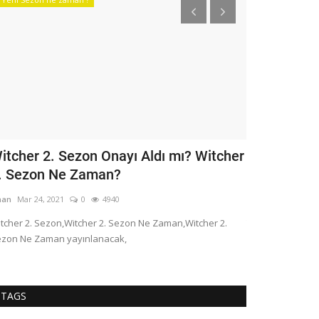
itcher 2. Sezon Onayı Aldı mı? Witcher
Çin’deki Ra
. Sezon Ne Zaman?
Arayacak
nan
Mar 24, 2021
0
4940
sinan
Jun 3, 2020
tcher 2. Sezon,Witcher 2. Sezon Ne Zaman,Witcher 2.
Yaklaşık bir yıl
zon Ne Zaman yayınlanacak,
uzaylılara ait sin
TAGS