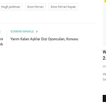
Hugh Jackman
Enzo Ferrari
Enzo Ferrari hayatı
SONRAKI MAKALE
ni
Yarım Kalan Aşklar Dizi Oyuncuları, Konusu
ek
 İle
TÜRKİYE KORONAVİRÜSSÜRECİNDE
W
DÜNYA ÜLKELERİNE YARDIMDA...
2
sinan
Jun 4, 2020
0
2169
si
 of duty
Koronavirüs salgını tüm dünyayı oldukça etkiledi. Herkesin
Wi
tedirgin bir şekilde...
Se