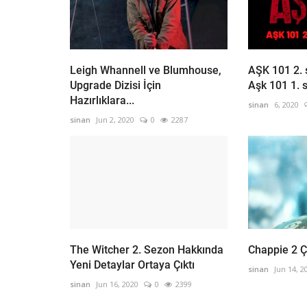
Leigh Whannell ve Blumhouse,
AŞK 101 2.
Upgrade Dizisi İçin
Aşk 101 1. s
Hazırlıklara...
sinan
6, 2020
sinan
Jun 2, 2020
0
2287
The Witcher 2. Sezon Hakkında
Chappie 2 Ç
Yeni Detaylar Ortaya Çıktı
sinan
Jun 14, 2
sinan
Jun 16, 2020
0
2399