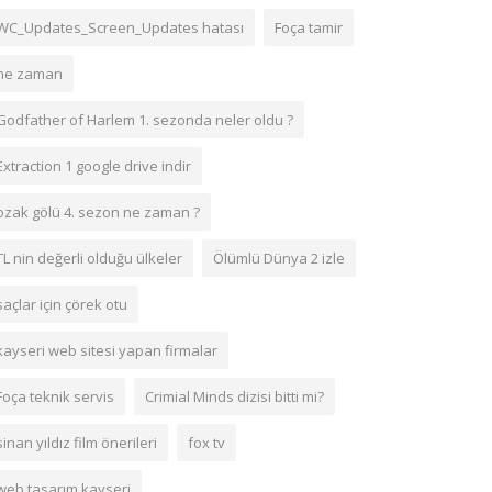
WC_Updates_Screen_Updates hatası
Foça tamir
ne zaman
Godfather of Harlem 1. sezonda neler oldu ?
Extraction 1 google drive indir
ozak gölü 4. sezon ne zaman ?
TL nin değerli olduğu ülkeler
Ölümlü Dünya 2 izle
saçlar için çörek otu
kayseri web sitesi yapan firmalar
Foça teknik servis
Crimial Minds dizisi bitti mi?
sinan yıldız film önerileri
fox tv
web tasarım kayseri