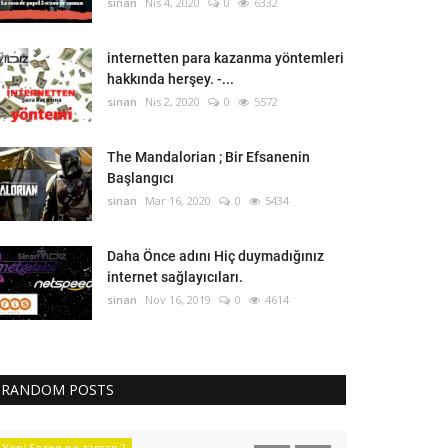
sinan
Nis 4, 2020
0
6332
internetten para kazanma yöntemleri
hakkında herşey. -...
sinan
Nis 2, 2020
0
5572
The Mandalorian ; Bir Efsanenin
Başlangıcı
sinan
Mar 16, 2020
0
5434
Daha Önce adını Hiç duymadığınız
internet sağlayıcıları.
sinan
Nov 16, 2019
0
4614
RANDOM POSTS
Yeni Sezon ne zaman ?
Teknoloji