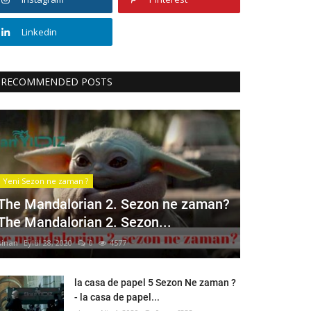
Linkedin
RECOMMENDED POSTS
Yeni Sezon ne zaman ?
The Mandalorian 2. Sezon ne zaman?
The Mandalorian 2. Sezon...
sinan
Eylül 28, 2020
0
4577
la casa de papel 5 Sezon Ne zaman ?
- la casa de papel...