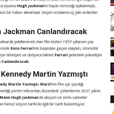
sta oyuncu
Hugh Jackman
'in hayat vereceği açıklanmıştı.
lumsuz bir haber alınamadı. Geçen ortalama üç yılın ardından
h Jackman Canlandıracak
lınarak şekillenecek olan film bizleri 1957 yıllarının yaz
erinde
Enzo Ferrari
'nin başından geçen olayları, otomobil
neye dönüşen ve dünyaca bilinen
Ferrari
şirketinin yükselişini
 Canlandıracak.
 Kennedy Martin Yazmıştı
edy Martin Yazmıştı
.
Marti'
nin film için yazdığı
diği yerleri tekrardan düzenledi. Çekimlerine 2021 yılının
 Mann
Hugh Jackman
ile aksyon ve zorlu sahneler
n henüz vizyon tarihi ile ilgili bir tarih bulunmuyor.
Güncel