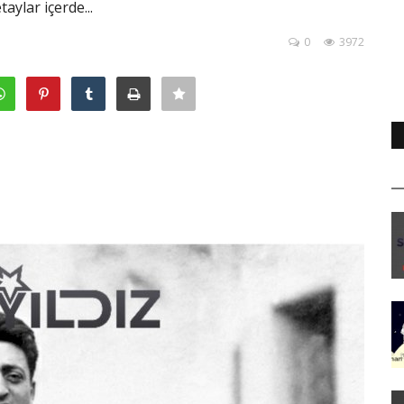
aylar içerde...
0
3972