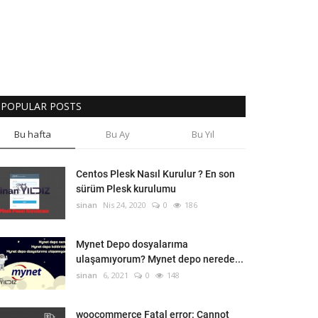
POPULAR POSTS
Bu hafta
Bu Ay
Bu Yıl
Centos Plesk Nasıl Kurulur ? En son
sürüm Plesk kurulumu
sinan
Nis 24, 2020
0
186
Mynet Depo dosyalarıma
ulaşamıyorum? Mynet depo nerede...
sinan
6, 2021
0
148
woocommerce Fatal error: Cannot