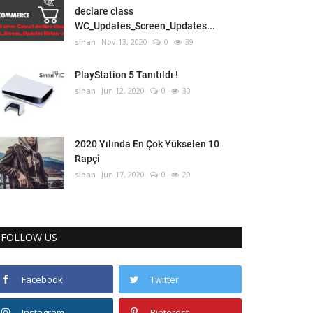
declare class
WC_Updates_Screen_Updates...
sinan
Nov 13, 2020
0
39
PlayStation 5 Tanıtıldı !
sinan
Jun 12, 2020
0
30
2020 Yılında En Çok Yükselen 10
Rapçi
sinan
Jun 17, 2020
0
29
FOLLOW US
Facebook
Twitter
Instagram
Pinterest