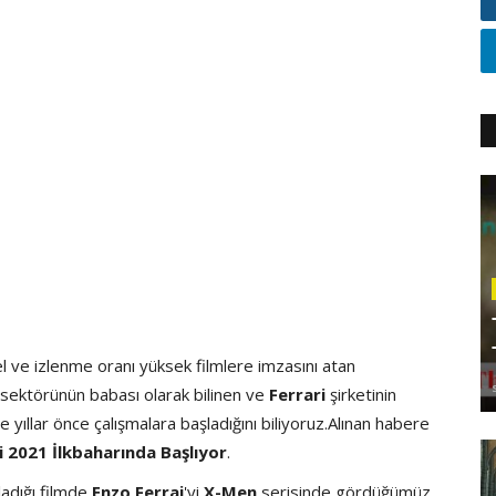
l ve izlenme oranı yüksek filmlere imzasını atan
 sektörünün babası olarak bilinen ve
Ferrari
şirketinin
me yıllar önce çalışmalara başladığını biliyoruz.Alınan habere
i 2021 İlkbaharında Başlıyor
.
ladığı filmde
Enzo Ferrai
'yi
X-Men
serisinde gördüğümüz