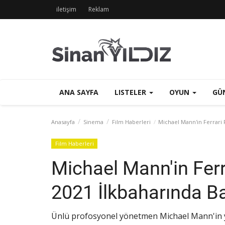
iletişim
Reklam
ANA SAYFA
LISTELER
OYUN
GÜ
Anasayfa
Sinema
Film Haberleri
Michael Mann'in Ferrari F
Film Haberleri
Michael Mann'in Ferra
2021 İlkbaharında Ba
Ünlü profosyonel yönetmen Michael Mann'in yıll