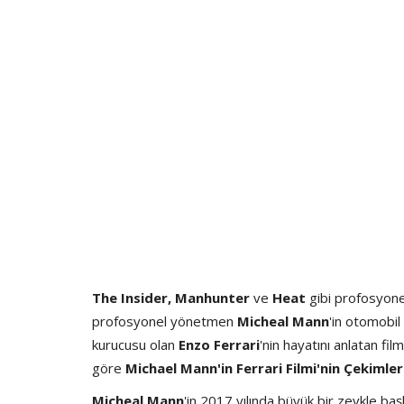
The Insider, Manhunter
ve
Heat
gibi profosyone
profosyonel yönetmen
Micheal Mann
'in otomobil
kurucusu olan
Enzo Ferrari
'nin hayatını anlatan fil
göre
Michael Mann'in Ferrari Filmi'nin Çekimler
Micheal Mann
'in 2017 yılında büyük bir zevkle baş