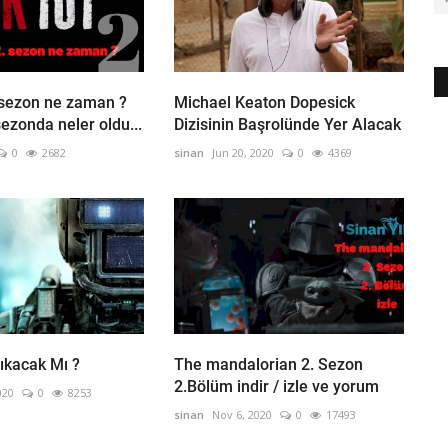
 sezon ne zaman ?
Michael Keaton Dopesick
ezonda neler oldu...
Dizisinin Başrolünde Yer Alacak
0
2682
sinan
Jun 20, 2020
0
4369
ıkacak Mı ?
The mandalorian 2. Sezon
2.Bölüm indir / izle ve yorum
020
0
8253
sinan
Nov 6, 2020
0
17493