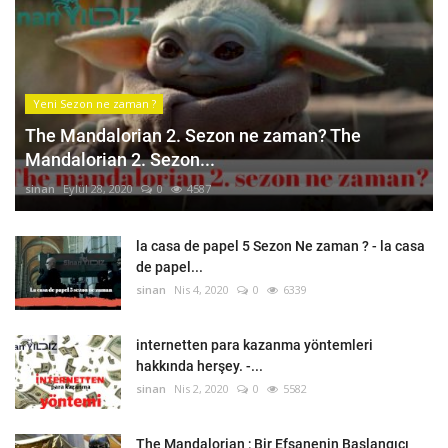
Yeni Sezon ne zaman ?
The Mandalorian 2. Sezon ne zaman? The
Mandalorian 2. Sezon...
sinan
Eylül 28, 2020
0
4587
la casa de papel 5 Sezon Ne zaman ? - la casa
de papel...
sinan
Nis 4, 2020
0
6339
internetten para kazanma yöntemleri
hakkında herşey. -...
sinan
Nis 2, 2020
0
5582
The Mandalorian ; Bir Efsanenin Başlangıcı