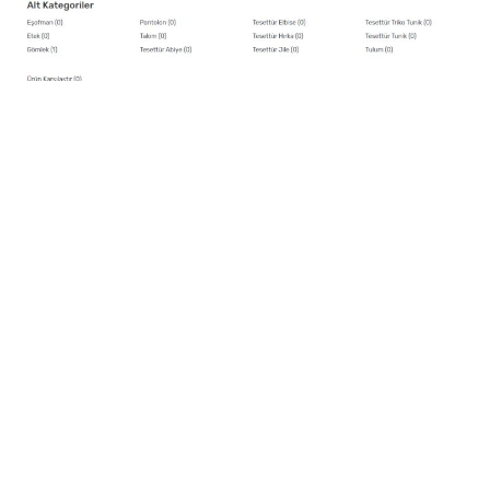
Programlar
Sinema
Youtube
Ben Kimim ?
Oturum aç
Register