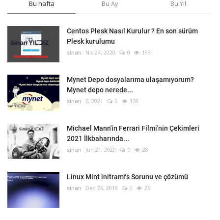
Bu hafta
Bu Ay
Bu Yıl
Centos Plesk Nasıl Kurulur ? En son sürüm
Plesk kurulumu
sinan
Nis 24, 2020
0
193
Mynet Depo dosyalarıma ulaşamıyorum?
Mynet depo nerede...
sinan
6, 2021
0
138
Michael Mann'in Ferrari Filmi'nin Çekimleri
2021 İlkbaharında...
sinan
Jun 21, 2020
0
28
Linux Mint initramfs Sorunu ve çözümü
sinan
Dec 26, 2019
0
25