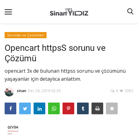
Sorunlar ve Çözümleri
Opencart httpsS sorunu ve
Ana Sayfa
Çözümü
Listeler
opencart 3x de bulunan httpss sorunu ve çözümünü
iletişim
yaşayanlar için detaylıca anlattım.
Terms & Conditions
sinan
Dec 26, 2019 02:30
0
5052
Reklam
Oyun
Güncel
İnternet