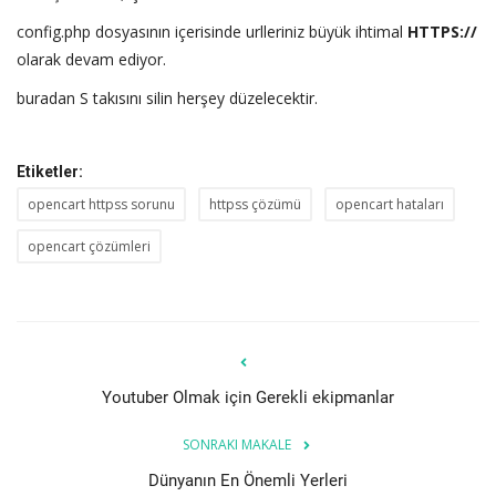
config.php dosyasının içerisinde urlleriniz büyük ihtimal
HTTPS://
olarak devam ediyor.
buradan S takısını silin herşey düzelecektir.
Etiketler:
opencart httpss sorunu
httpss çözümü
opencart hataları
opencart çözümleri
Youtuber Olmak için Gerekli ekipmanlar
SONRAKI MAKALE
Dünyanın En Önemli Yerleri