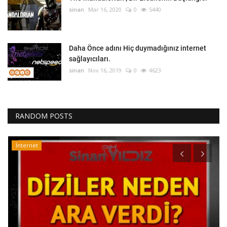
sinan
Mar 16, 2020
0
5440
Daha Önce adını Hiç duymadığınız internet
sağlayıcıları.
sinan
Nov 16, 2019
0
4623
RANDOM POSTS
İnternet