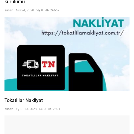
kurulumu
sinan
Nis 24, 2020
0
26667
Tokatlılar Nakliyat
sinan
Eylül 10, 2023
0
2801