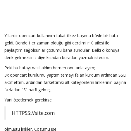
Yıllardır opencart kullanırım fakat illkez başıma böyle bir hata
geldi. Bende Her zaman olduğu gibi derdimi r10 ailesi ile
paylaştım sağolsunlar çözümü bana sundular, Belki o konuya
denk gelmezsiniz diye kısadan buradan yazmak istedim.
Peki bu hatayı nasıl aldım hemen onu anlatayım;
3x opencart kurulumu yaptım temayı falan kurdum ardından SSLi
aktif ettim, ardından farkettimki alt kategorilerin linklerinin başına
fazladan "S" harfi gelmiş,
Yani özetlemek gerekirse;
HTTPSS://site.com
olmuştu linkler, Çözümü ise