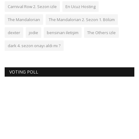
Carnival Row 2. Sezon izle
En Ucuz Hosting
The Mandalorian
The Mandalorian 2. Sezon 1. Bölüm
dexter
jodie
bensinan iletişim
The Others izle
dark 4. sezon onayı aldı mı ?
VOTING POLL