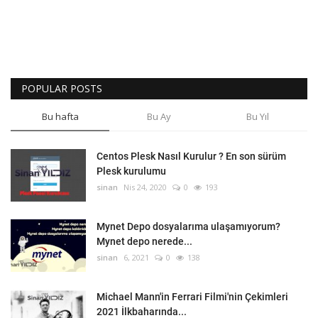
POPULAR POSTS
Bu hafta
Bu Ay
Bu Yıl
Centos Plesk Nasıl Kurulur ? En son sürüm
Plesk kurulumu
sinan
Nis 24, 2020
0
193
Mynet Depo dosyalarıma ulaşamıyorum?
Mynet depo nerede...
sinan
6, 2021
0
138
Michael Mann'in Ferrari Filmi'nin Çekimleri
2021 İlkbaharında...