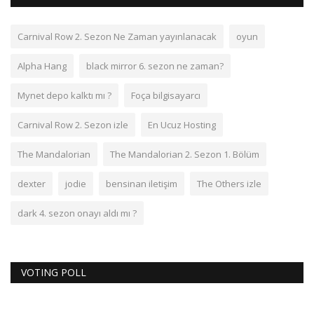
Carnival Row 2. Sezon Ne Zaman yayınlanacak
oyun
Alpha Hang
black mirror 6. sezon ne zaman?
Mynet depo kalktı mı ?
Foça bilgisayarcı
Carnival Row 2. Sezon izle
En Ucuz Hosting
The Mandalorian
The Mandalorian 2. Sezon 1. Bölüm
dexter
jodie
bensinan iletişim
The Others izle
dark 4. sezon onayı aldı mı ?
VOTING POLL