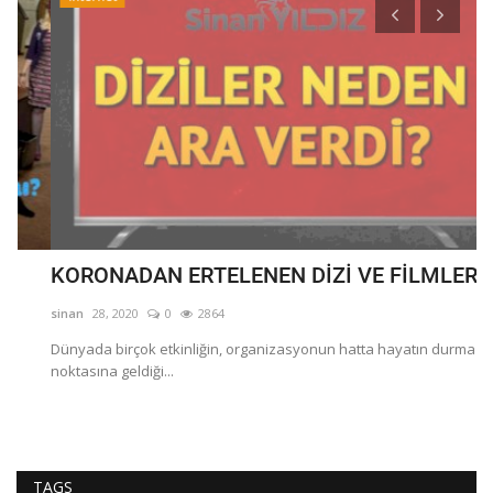
KORONADAN ERTELENEN DİZİ VE FİLMLER
R
sinan
28, 2020
0
2864
si
Dünyada birçok etkinliğin, organizasyonun hatta hayatın durma
noktasına geldiği...
TAGS