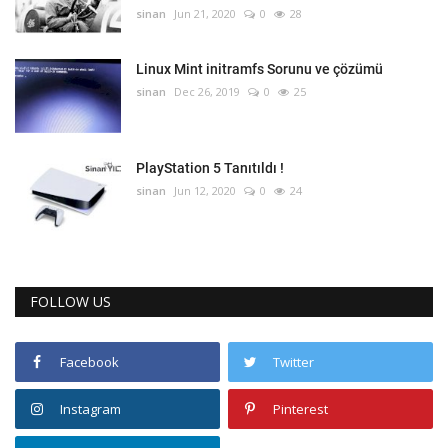
sinan
Jun 21, 2020
0
28
Linux Mint initramfs Sorunu ve çözümü
sinan
Dec 26, 2019
0
25
PlayStation 5 Tanıtıldı !
sinan
Jun 12, 2020
0
24
FOLLOW US
Facebook
Twitter
Instagram
Pinterest