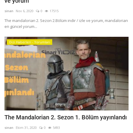
ve yorum
Programlar
sinan
Nov 6, 2020
0
17515
Sinema
The mandalorian 2. Sezon 2.Bölüm indir / izle ve yorum, mandalorian
Youtube
en güncel yorum...
Ben Kimim ?
Dizi Haberleri - Yorumları
Oturum aç
Register
The Mandalorian 2. Sezon 1. Bölüm yayınlandı
sinan
Ekim 31, 2020
0
5493