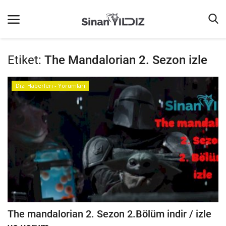
Etiket:
The Mandalorian 2. Sezon izle
Ana Sayfa
Dizi Haberleri - Yorumları
Listeler
iletişim
Terms & Conditions
Reklam
Oyun
Güncel
İnternet
The mandalorian 2. Sezon 2.Bölüm indir / izle