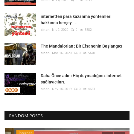
internetten para kazanma yöntemleri
hakkında herşey. -...
sinan
Nis 2, 2020
0
5582
The Mandalorian ; Bir Efsanenin Başlangıcı
sinan
Mar 16, 2020
0
5440
Daha Önce adını Hiç duymadığınız internet
sağlayıcıları.
sinan
Nov 16, 2019
0
4623
RANDOM POSTS
İnternet