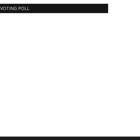
VOTING POLL