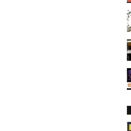
Yeni Sezon ne zaman ?