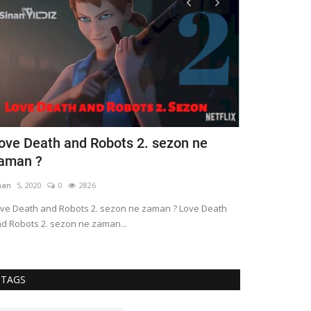
etflix'in En İyi 5 Filmi
0554 124 47
işlerin tek
nan
Jun 15, 2020
0
5747
sinan
7, 2021
tflix piyasadaki yüzlerce filmi tek bir platform altına
plamayı başarmıştır.Biz...
0554 124 47 68 - 
yenifoça uyducu,
TAGS