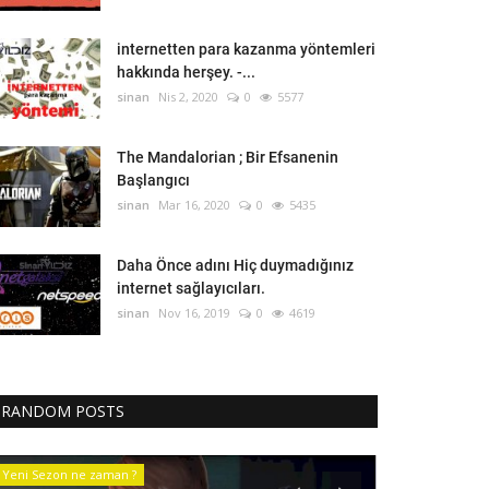
internetten para kazanma yöntemleri
hakkında herşey. -...
sinan
Nis 2, 2020
0
5577
The Mandalorian ; Bir Efsanenin
Başlangıcı
sinan
Mar 16, 2020
0
5435
Daha Önce adını Hiç duymadığınız
internet sağlayıcıları.
sinan
Nov 16, 2019
0
4619
RANDOM POSTS
Listeler
Güncel Olaylar