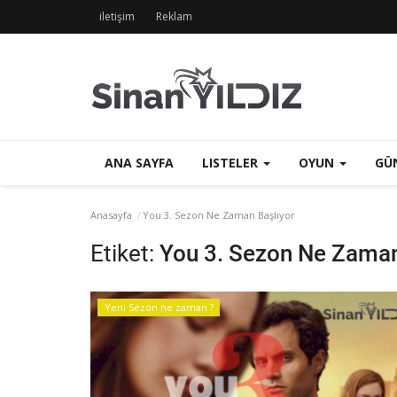
iletişim
Reklam
ANA SAYFA
LISTELER
OYUN
GÜ
Anasayfa
You 3. Sezon Ne Zaman Başlıyor
Etiket:
You 3. Sezon Ne Zaman
Yeni Sezon ne zaman ?