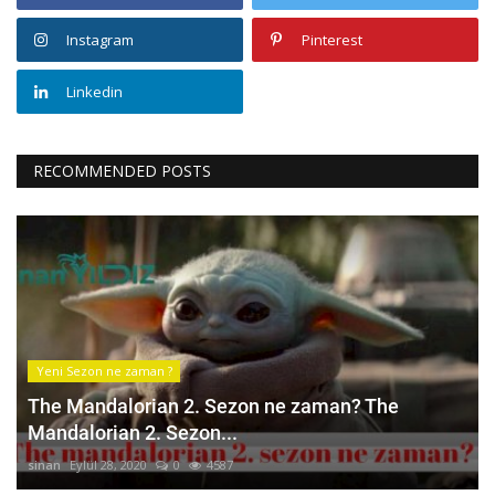
Instagram
Pinterest
Linkedin
RECOMMENDED POSTS
Yeni Sezon ne zaman ?
The Mandalorian 2. Sezon ne zaman? The
Mandalorian 2. Sezon...
sinan
Eylül 28, 2020
0
4587