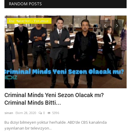
RANDOM POSTS
İnternet
KORONADAN ERTELENEN DİZİ VE FİLMLER
R
sinan
28, 2020
0
2864
si
Dünyada birçok etkinliğin, organizasyonun hatta hayatın durma
noktasına geldiği...