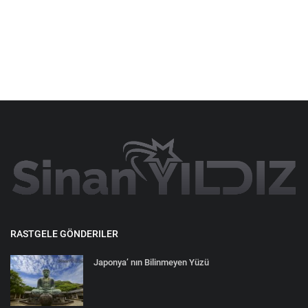
RASTGELE GÖNDERILER
Japonya’ nın Bilinmeyen Yüzü