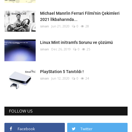
Michael Mann'in Ferrari Filmi'nin Çekimleri
2021 İlkbaharında...
sinan
Jun 21, 2020
0
28
Linux Mint initramfs Sorunu ve çözümü
sinan
Dec 26, 2019
0
25
PlayStation 5 Tanıtıldı !
sinan
Jun 12, 2020
0
24
FOLLOW US
Facebook
Twitter