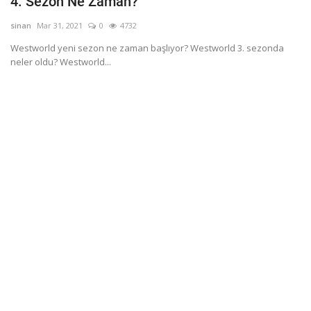
4. Sezon Ne Zaman?
Programlar
sinan
Mar 31, 2021
0
4732
Sinema
Westworld yeni sezon ne zaman başlıyor? Westworld 3. sezonda
Youtube
neler oldu? Westworld...
Ben Kimim ?
Oturum aç
Register